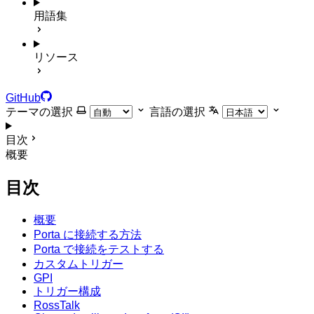
用語集
リソース
GitHub
テーマの選択
言語の選択
目次
概要
目次
概要
Porta に接続する方法
Porta で接続をテストする
カスタムトリガー
GPI
トリガー構成
RossTalk