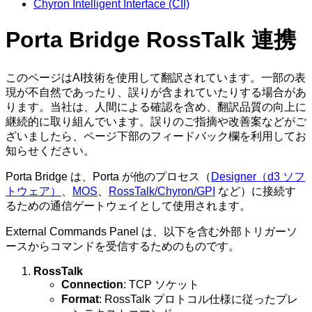
Chyron Intelligent Interface (CII)
Porta Bridge RossTalk 連携
このページはAI技術を使用して翻訳されています。一部の表
現が不自然であったり、誤りが含まれていたりする場合があ
ります。当社は、人間による確認を含め、翻訳品質の向上に
継続的に取り組んでいます。誤りのご指摘や改善案などがご
ざいましたら、ページ下部のフィードバック欄を利用してお
知らせください。
Porta Bridge は、Porta が他のプロセス（
Designer（d3 ソフ
トウェア）
、
MOS
、
RossTalk/Chyron/GPI
など）に接続す
るための通信ゲートウェイとして使用されます。
External Commands Panel は、以下を含む外部トリガーソ
ースからコマンドを受信するためのものです。
RossTalk
Connection
: TCP ソケット
Format
: RossTalk プロトコル仕様に従ったプレ