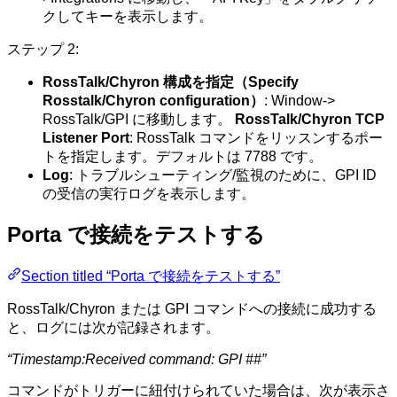
クしてキーを表示します。
ステップ 2:
RossTalk/Chyron 構成を指定（Specify
Rosstalk/Chyron configuration）
: Window->
RossTalk/GPI に移動します。
RossTalk/Chyron TCP
Listener Port
: RossTalk コマンドをリッスンするポー
トを指定します。デフォルトは 7788 です。
Log
: トラブルシューティング/監視のために、GPI ID
の受信の実行ログを表示します。
Porta で接続をテストする
Section titled “Porta で接続をテストする”
RossTalk/Chyron または GPI コマンドへの接続に成功する
と、ログには次が記録されます。
“Timestamp:Received command: GPI ##”
コマンドがトリガーに紐付けられていた場合は、次が表示さ