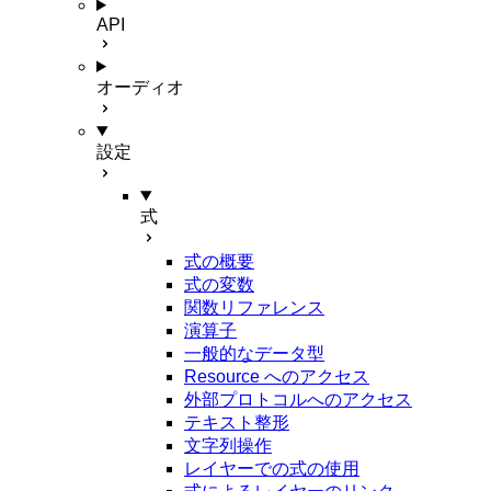
API
オーディオ
設定
式
式の概要
式の変数
関数リファレンス
演算子
一般的なデータ型
Resource へのアクセス
外部プロトコルへのアクセス
テキスト整形
文字列操作
レイヤーでの式の使用