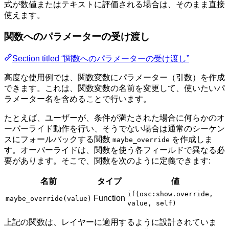
式が数値またはテキストに評価される場合は、そのまま直接
使えます。
関数へのパラメーターの受け渡し
Section titled “関数へのパラメーターの受け渡し”
高度な使用例では、関数変数にパラメーター（引数）を作成
できます。これは、関数変数の名前を変更して、使いたいパ
ラメーター名を含めることで行います。
たとえば、ユーザーが、条件が満たされた場合に何らかのオ
ーバーライド動作を行い、そうでない場合は通常のシーケン
スにフォールバックする関数
を作成しま
maybe_override
す。オーバーライドは、関数を使う各フィールドで異なる必
要があります。そこで、関数を次のように定義できます:
名前
タイプ
値
if(osc:show.override,
Function
maybe_override(value)
value, self)
上記の関数は、レイヤーに適用するように設計されていま