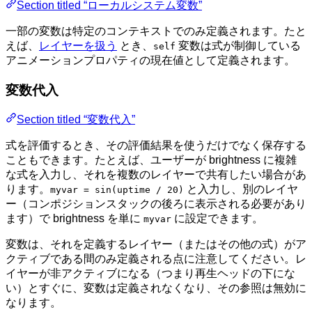
Section titled “ローカルシステム変数”
一部の変数は特定のコンテキストでのみ定義されます。たと
えば、
レイヤーを扱う
とき、
変数は式が制御している
self
アニメーションプロパティの現在値として定義されます。
変数代入
Section titled “変数代入”
式を評価するとき、その評価結果を使うだけでなく保存する
こともできます。たとえば、ユーザーが brightness に複雑
な式を入力し、それを複数のレイヤーで共有したい場合があ
ります。
と入力し、別のレイヤ
myvar = sin(uptime / 20)
ー（コンポジションスタックの後ろに表示される必要があり
ます）で brightness を単に
に設定できます。
myvar
変数は、それを定義するレイヤー（またはその他の式）がア
クティブである間のみ定義される点に注意してください。レ
イヤーが非アクティブになる（つまり再生ヘッドの下にな
い）とすぐに、変数は定義されなくなり、その参照は無効に
なります。