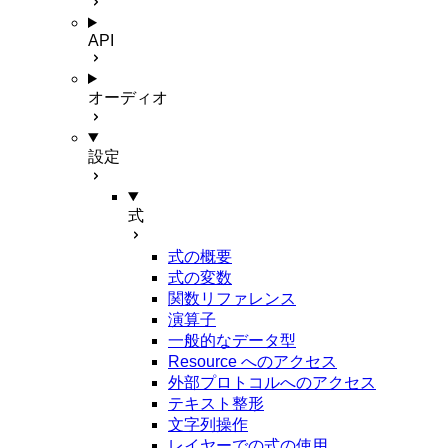
API
オーディオ
設定
式
式の概要
式の変数
関数リファレンス
演算子
一般的なデータ型
Resource へのアクセス
外部プロトコルへのアクセス
テキスト整形
文字列操作
レイヤーでの式の使用