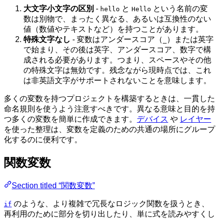
大文字小文字の区別
-
と
という名前の変
hello
Hello
数は別物で、まったく異なる、あるいは互換性のない
値（数値やテキストなど）を持つことがあります。
特殊文字なし
- 変数はアンダースコア（
）または英字
_
で始まり、その後は英字、アンダースコア、数字で構
成される必要があります。つまり、スペースやその他
の特殊文字は無効です。残念ながら現時点では、これ
は非英語文字がサポートされないことを意味します。
多くの変数を持つプロジェクトを構築するときは、一貫した
命名規則を使うよう注意すべきです。異なる意味と目的を持
つ多くの変数を簡単に作成できます。
デバイス
や
レイヤー
を使った整理は、変数を定義のための共通の場所にグループ
化するのに便利です。
関数変数
Section titled “関数変数”
のような、より複雑で冗長なロジック関数を扱うとき、
if
再利用のために部分を切り出したり、単に式を読みやすくし