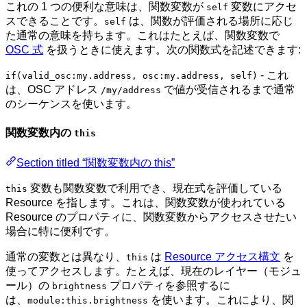
これの 1 つの便利な意味は、関数変数が
変数にアクセ
self
スできることです。
は、関数が評価される場所に応じ
self
た通常の意味を持ちます。これはたとえば、関数変数で
OSC 式
を扱うときに使えます。次の関数式を記述できます:
- これ
if(valid_osc:my.address, osc:my.address, self)
は、OSC アドレス
で値が受信されるまで通常
/my/address
のシーケンスを使います。
関数変数内の
this
Section titled “関数変数内の this”
変数も関数変数で利用でき、現在式を評価している
this
Resource を指します。これは、関数変数が使われている
Resource のプロパティに、関数変数からアクセスさせたい
場合に特に便利です。
通常の変数とは異なり、
は
Resource アクセス構文
を
this
使ってアクセスします。たとえば、現在のレイヤー（モジュ
ール）の
プロパティを参照するに
brightness
は、
を使います。これにより、関
module:this.brightness