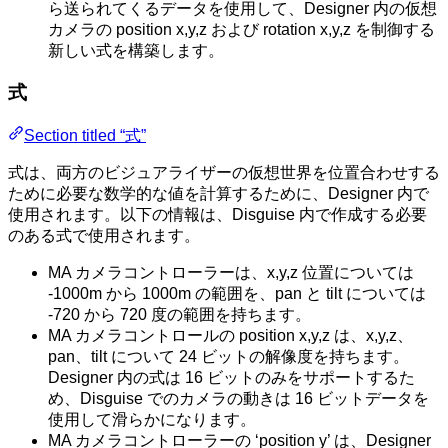
ら送られてくるデータを使用して、Designer 内の仮想
カメラの position x,y,z および rotation x,y,z を制御する
新しい式を構築します。
式
Section titled “式”
式は、両方のビジュアライザーの仮想世界を位置合わせする
ために必要な数学的な値を計算するために、Designer 内で
使用されます。以下の情報は、Disguise 内で作成する必要
のある式で使用されます。
MA カメラコントローラーは、x,y,z 位置については
-1000m から 1000m の範囲を、pan と tilt については
-720 から 720 度の範囲を持ちます。
MA カメラコントロールの position x,y,z は、x,y,z、
pan、tilt について 24 ビットの解像度を持ちます。
Designer 内の式は 16 ビットのみをサポートするた
め、Disguise でのカメラの動きは 16 ビットデータを
使用して滑らかになります。
MA カメラコントローラーの ‘position y’ は、Designer