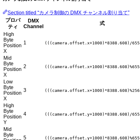
Section titled “カメラ制御の DMX チャンネル割り当て”
プロパ
DMX
式
Channel
ティ
High
Byte
1
(((camera.offset.x+1000)*8388.608)/655
Position
X
Mid
Byte
2
(((camera.offset.x+1000)*8388.608)%655
Position
X
Low
Byte
3
(((camera.offset.x+1000)*8388.608)%256
Position
X
High
Byte
4
(((camera.offset.y+1000)*8388.608)/655
Position
Y
Mid
Byte
5
(((camera.offset.y+1000)*8388.608)%655