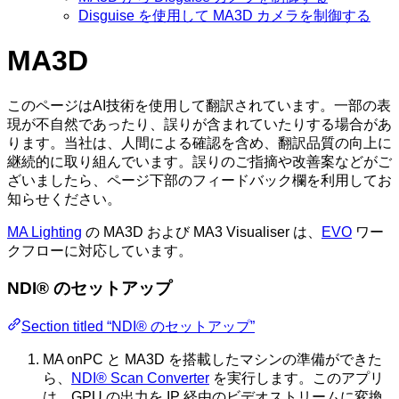
Disguise を使用して MA3D カメラを制御する
MA3D
このページはAI技術を使用して翻訳されています。一部の表
現が不自然であったり、誤りが含まれていたりする場合があ
ります。当社は、人間による確認を含め、翻訳品質の向上に
継続的に取り組んでいます。誤りのご指摘や改善案などがご
ざいましたら、ページ下部のフィードバック欄を利用してお
知らせください。
MA Lighting
の MA3D および MA3 Visualiser は、
EVO
ワー
クフローに対応しています。
NDI® のセットアップ
Section titled “NDI® のセットアップ”
MA onPC と MA3D を搭載したマシンの準備ができた
ら、
NDI® Scan Converter
を実行します。このアプリ
は、GPU の出力を IP 経由のビデオストリームに変換