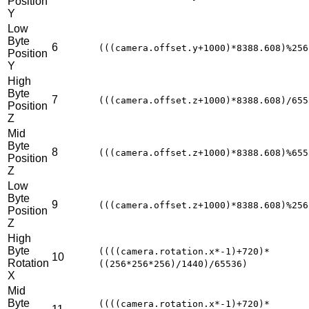
Position
Y
Low
Byte
6
(((camera.offset.y+1000)*8388.608)%256
Position
Y
High
Byte
7
(((camera.offset.z+1000)*8388.608)/655
Position
Z
Mid
Byte
8
(((camera.offset.z+1000)*8388.608)%655
Position
Z
Low
Byte
9
(((camera.offset.z+1000)*8388.608)%256
Position
Z
High
Byte
((((camera.rotation.x*-1)+720)*
10
Rotation
((256*256*256)/1440)/65536)
X
Mid
Byte
((((camera.rotation.x*-1)+720)*