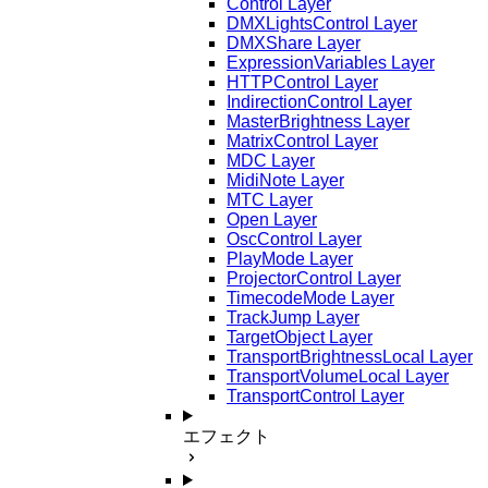
Control Layer
DMXLightsControl Layer
DMXShare Layer
ExpressionVariables Layer
HTTPControl Layer
IndirectionControl Layer
MasterBrightness Layer
MatrixControl Layer
MDC Layer
MidiNote Layer
MTC Layer
Open Layer
OscControl Layer
PlayMode Layer
ProjectorControl Layer
TimecodeMode Layer
TrackJump Layer
TargetObject Layer
TransportBrightnessLocal Layer
TransportVolumeLocal Layer
TransportControl Layer
エフェクト