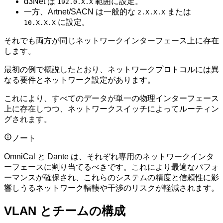
d3Net は
範囲に設定。
192.0.X.X
一方、Artnet/SACN は一般的な
または
2.X.X.X
に設定。
10.X.X.X
それでも両方が同じネットワークインターフェース上に存在
します。
最初の例で概説したとおり、ネットワークプロトコルには異
なる要件とネットワーク設定があります。
これにより、すべてのデータが単一の物理インターフェース
上に存在しつつ、ネットワークスイッチによってルーティン
グされます。
ノート
OmniCal と Dante は、それぞれ専用のネットワークインタ
ーフェースに割り当てるべきです。これにより最適なパフォ
ーマンスが確保され、これらのシステムの精度と信頼性に影
響しうるネットワーク輻輳や干渉のリスクが軽減されます。
VLAN とチームの構成