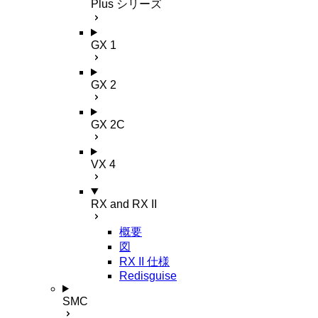
Plus シリーズ
GX 1
GX 2
GX 2C
VX 4
RX and RX II
概要
図
RX II 仕様
Redisguise
SMC