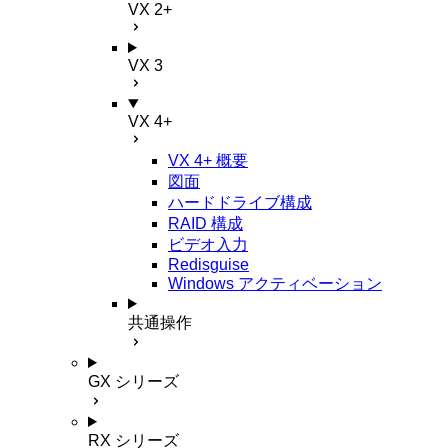
VX 2+
VX 3
VX 4+
VX 4+ 概要
図面
ハードドライブ構成
RAID 構成
ビデオ入力
Redisguise
Windows アクティベーション
共通操作
GX シリーズ
RX シリーズ