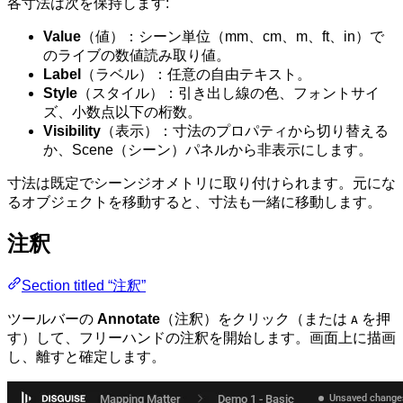
各寸法は次を保持します:
Value
（値）：シーン単位（mm、cm、m、ft、in）で
のライブの数値読み取り値。
Label
（ラベル）：任意の自由テキスト。
Style
（スタイル）：引き出し線の色、フォントサイ
ズ、小数点以下の桁数。
Visibility
（表示）：寸法のプロパティから切り替える
か、Scene（シーン）パネルから非表示にします。
寸法は既定でシーンジオメトリに取り付けられます。元にな
るオブジェクトを移動すると、寸法も一緒に移動します。
注釈
Section titled “注釈”
ツールバーの
Annotate
（注釈）をクリック（または
を押
A
す）して、フリーハンドの注釈を開始します。画面上に描画
し、離すと確定します。