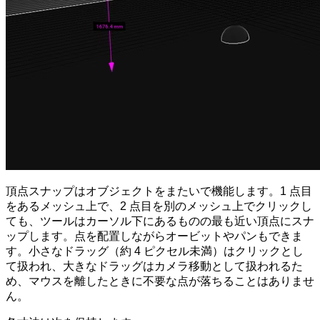
頂点スナップはオブジェクトをまたいで機能します。1 点目
をあるメッシュ上で、2 点目を別のメッシュ上でクリックし
ても、ツールはカーソル下にあるものの最も近い頂点にスナ
ップします。点を配置しながらオービットやパンもできま
す。小さなドラッグ（約 4 ピクセル未満）はクリックとし
て扱われ、大きなドラッグはカメラ移動として扱われるた
め、マウスを離したときに不要な点が落ちることはありませ
ん。