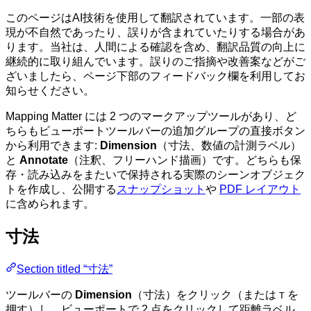
このページはAI技術を使用して翻訳されています。一部の表
現が不自然であったり、誤りが含まれていたりする場合があ
ります。当社は、人間による確認を含め、翻訳品質の向上に
継続的に取り組んでいます。誤りのご指摘や改善案などがご
ざいましたら、ページ下部のフィードバック欄を利用してお
知らせください。
Mapping Matter には 2 つのマークアップツールがあり、ど
ちらもビューポートツールバーの追加グループの直接ボタン
から利用できます:
Dimension
（寸法、数値の計測ラベル）
と
Annotate
（注釈、フリーハンド描画）です。どちらも保
存・読み込みをまたいで保持される実際のシーンオブジェク
トを作成し、公開する
スナップショット
や
PDF レイアウト
に含められます。
寸法
Section titled “寸法”
ツールバーの
Dimension
（寸法）をクリック（または
を
T
押す）し、ビューポートで 2 点をクリックして距離ラベル