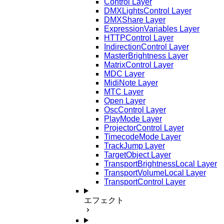
Control Layer
DMXLightsControl Layer
DMXShare Layer
ExpressionVariables Layer
HTTPControl Layer
IndirectionControl Layer
MasterBrightness Layer
MatrixControl Layer
MDC Layer
MidiNote Layer
MTC Layer
Open Layer
OscControl Layer
PlayMode Layer
ProjectorControl Layer
TimecodeMode Layer
TrackJump Layer
TargetObject Layer
TransportBrightnessLocal Layer
TransportVolumeLocal Layer
TransportControl Layer
エフェクト