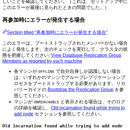
しいことを確認してください。（これは、セットアップ中に
このエラーが最後に見られたときの問題でした。）
再参加時にエラーが発生する場合
Section titled “再参加時にエラーが発生する場合”
このエラーは、ブートストラップされたメンバーがない場合
によく発生します。次のチェックを実行して、クラスタの状
態を把握してください:
View Database Replication Group
Members as reported by each machine
各マシンが
で自分自身しか認識しない場合
OFFLINE
は、いずれかのマシンでグループレプリケーションプ
ロセスをブートストラップする必要があります。リカ
バリーガイドの
Bootstrap the Replication Group
を参
照してください。
マシンが
と表示される場合は、そのログ
UNREACHABLE
の詳細を確認し、
Old incarnation found while trying to
add node
セクションを参照してください。
Old incarnation found while trying to add node