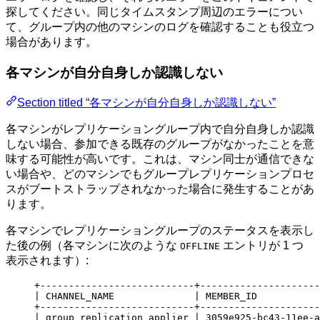
探してください。同じタイムスタンプ周辺のエラーについ
て、グループ内の他のマシンのログを確認することも役立つ
場合があります。
各マシンが自分自身しか認識しない
Section titled “各マシンが自分自身しか認識しない”
各マシンがレプリケーショングループ内で自分自身しか認識
しない場合、参加できる既存のグループがなかったことを意
味する可能性が高いです。これは、マシン同士が通信できな
い場合や、どのマシンでもグループレプリケーションプロセ
スがブートストラップされなかった場合に発生することがあ
ります。
各マシンでレプリケーショングループのステータスを表示し
た後の例（各マシンに次のような
エントリが 1 つ
OFFLINE
表示されます）:
+
---------------------------+---------------------
| CHANNEL_NAME              | MEMBER_ID           
+
---------------------------+---------------------
| group_replication_applier | 3059e925
-
bc43
-
11ee
-
a