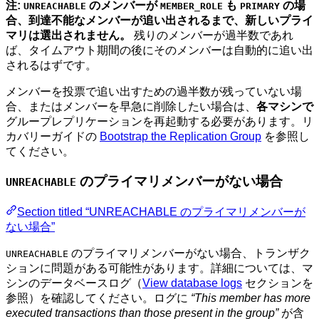
注:
のメンバーが
も
の場
UNREACHABLE
MEMBER_ROLE
PRIMARY
合、到達不能なメンバーが追い出されるまで、新しいプライ
マリは選出されません。
残りのメンバーが過半数であれ
ば、タイムアウト期間の後にそのメンバーは自動的に追い出
されるはずです。
メンバーを投票で追い出すための過半数が残っていない場
合、またはメンバーを早急に削除したい場合は、
各マシンで
グループレプリケーションを再起動する必要があります。リ
カバリーガイドの
Bootstrap the Replication Group
を参照し
てください。
のプライマリメンバーがない場合
UNREACHABLE
Section titled “UNREACHABLE のプライマリメンバーが
ない場合”
のプライマリメンバーがない場合、トランザク
UNREACHABLE
ションに問題がある可能性があります。詳細については、マ
シンのデータベースログ（
View database logs
セクションを
参照）を確認してください。ログに
“This member has more
executed transactions than those present in the group”
が含