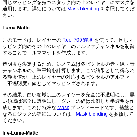
同じマッピングを持つスタック内の
上
のレイヤーにマスクを
適用します。詳細については
Mask blending
を参照してくだ
さい。
Luma-Matte
このモードは、レイヤーの
Rec. 709 輝度
を使って、同じマ
ッピング内のその
上
のレイヤーのアルファチャンネルを制御
することで、ルママットを作成します。
透明度を決定するため、システムは各ピクセルの赤・緑・青
チャンネルの加重平均を計算します。この結果として得られ
る輝度値が、上のレイヤーの対応するピクセルのアルファ
（不透明度）値としてマッピングされます。
その結果、白い領域は上のレイヤーを完全に不透明にし、黒
い領域は完全に透明にし、グレーの値は比例した半透明を作
成します。これは特殊な
Mask
ブレンドモードです。基盤と
なるロジックの詳細については、
Mask blending
を参照して
ください。
Inv-Luma-Matte