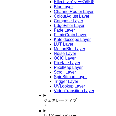
Effect レイヤーの概要
Blur Layer
ChannelRouter Layer
ColourAdjust Layer
Compose Layer
EdgeFilter Layer
Fade Layer
FilmicGrain Layer
Kaleidoscope Layer
LUT Layer
MotionBlur Layer
Noise Layer
OCIO Layer
Pixelate Layer
PixelMap Layer
Scroll Layer
SpinBitmap Layer
Trigger Layer
UVLookup Layer
VideoTransition Layer
ジェネレーティブ
レガシーレイヤー