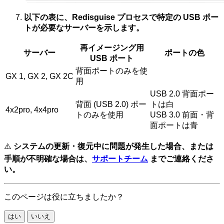
以下の表に、Redisguise プロセスで特定の USB ポー
トが必要なサーバーを示します。
再イメージング用
サーバー
ポートの色
USB ポート
背面ポートのみを使
GX 1, GX 2, GX 2C
用
USB 2.0 背面ポー
背面 (USB 2.0) ポー
トは白
4x2pro, 4x4pro
トのみを使用
USB 3.0 前面・背
面ポートは青
⚠️
システムの更新・復元中に問題が発生した場合、または
手順が不明確な場合は、
サポートチーム
までご連絡くださ
い。
このページは役に立ちましたか？
はい
いいえ