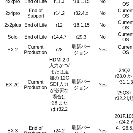
4x2pro
End of Life
r11.3
r18.1.15
No
OS
End of
Curren
2x4pro
r14.2
r32.4.x
No
Support
OS
Curren
2x2plus
End of Life
r12
r18.1.15
No
OS
Curren
Solo
End of Life
r14.4.7
r29.3
No
OS
最新バー
Current
Curren
EX 2
r28
Yes
Production
OS
ジョン
HDMI 2.0
入力かつ/
24Q2 -
または追
r28.0 
加の 12G
最新バー
Current
r31.1.3
SDI 入力
EX 2C
Yes
Production
ジョン
が必要な
25Q3+ 
場合は
r32.2 
r28 また
は r32.2
201F.10
- r24.2
最新バー
End of
ら r26.5
EX 3
r24.2
Yes