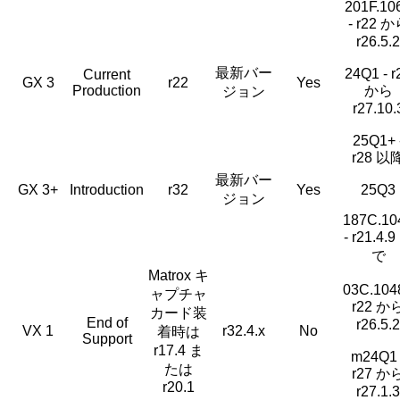
201F.10
- r22 
r26.5.2
最新バー
24Q1 - r
Current
GX 3
r22
Yes
Production
から
ジョン
r27.10.
25Q1+ 
r28 以
最新バー
GX 3+
Introduction
r32
Yes
25Q3
ジョン
187C.10
- r21.4.
で
Matrox キ
03C.1048
ャプチャ
r22 か
カード装
End of
r26.5.2
VX 1
r32.4.x
No
着時は
Support
r17.4 ま
m24Q1 
たは
r27 か
r20.1
r27.1.3