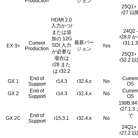
Production
ジョン
25Q1+ 
r27 以
HDMI 2.0
入力かつ/
24Q2 -
または追
r28.0 
加の 12G
最新バー
Current
r31.1.3
SDI 入力
EX 3+
Yes
Production
ジョン
が必要な
25Q3+ 
場合は
r32.2 
r28 また
は r32.2
End of
Curren
GX 1
r14.3
r32.4.x
No
Support
OS
End of
Curren
GX 2
r14.3
r32.4.x
No
Support
OS
199B.947
r27.1.3
End of
で
GX 2C
r15.3.1
r32.4.x
No
Support
24Q1+ 
r27.2 