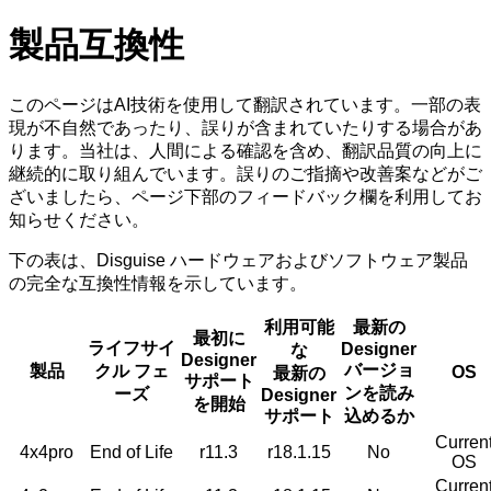
製品互換性
このページはAI技術を使用して翻訳されています。一部の表
現が不自然であったり、誤りが含まれていたりする場合があ
ります。当社は、人間による確認を含め、翻訳品質の向上に
継続的に取り組んでいます。誤りのご指摘や改善案などがご
ざいましたら、ページ下部のフィードバック欄を利用してお
知らせください。
下の表は、Disguise ハードウェアおよびソフトウェア製品
の完全な互換性情報を示しています。
利用可能
最新の
最初に
ライフサイ
Designer
な
Designer
バージョ
製品
クル フェ
OS
最新の
サポート
ンを読み
ーズ
Designer
を開始
サポート
込めるか
Curren
4x4pro
End of Life
r11.3
r18.1.15
No
OS
Curren