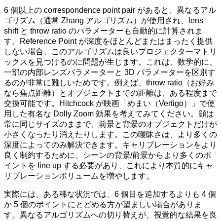
6 個以上の correspondence point pair があると、異なるアル
ゴリズム（通常 Zhang アルゴリズム）が使用され、lens
shift と throw ratio のパラメーターも自動的に計算されま
す。Reference Point が深度をほとんどまたはまったく提供
しない場合、このアルゴリズムは良いプロジェクターマトリ
ックスを見つけるのに問題が生じます。これは、数学的に、
一部の内部レンズパラメーターと 3D パラメーターを区別す
るのが非常に難しいためです。例えば、throw ratio（お好み
なら焦点距離）とオブジェクトまでの距離は、ある程度まで
交換可能です。Hitchcock が映画「めまい（Vertigo）」で使
用した有名な Dolly Zoom 効果を考えてみてください。顔は
常に同じサイズのままで、前景と背景のオブジェクトだけが
小さくなったり消えたりします。この曖昧さは、より多くの
深度によってのみ解決できます。キャリブレーションをより
良く制約するために、シーンの背景/前景からより多くのポ
イントを line up する必要があり、これにより本質的にキャ
リブレーションボリュームを増やします。
実際には、ある稀な状況では、6 個目を追加するよりも 4 個
か 5 個のポイントにとどめる方が望ましい場合がありま
す。異なるアルゴリズムへの切り替えが、視覚的な結果を良