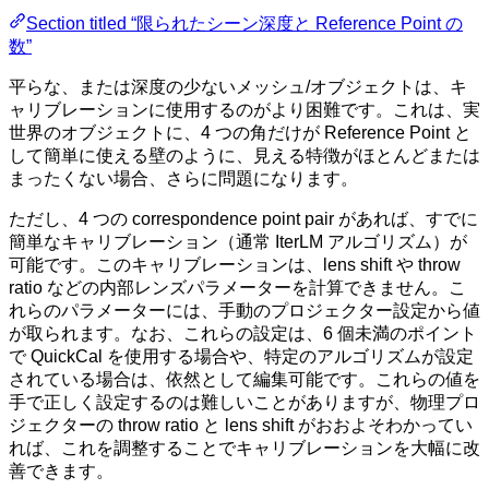
Section titled “限られたシーン深度と Reference Point の
数”
平らな、または深度の少ないメッシュ/オブジェクトは、キ
ャリブレーションに使用するのがより困難です。これは、実
世界のオブジェクトに、4 つの角だけが Reference Point と
して簡単に使える壁のように、見える特徴がほとんどまたは
まったくない場合、さらに問題になります。
ただし、4 つの correspondence point pair があれば、すでに
簡単なキャリブレーション（通常 IterLM アルゴリズム）が
可能です。このキャリブレーションは、lens shift や throw
ratio などの内部レンズパラメーターを計算できません。こ
れらのパラメーターには、手動のプロジェクター設定から値
が取られます。なお、これらの設定は、6 個未満のポイント
で QuickCal を使用する場合や、特定のアルゴリズムが設定
されている場合は、依然として編集可能です。これらの値を
手で正しく設定するのは難しいことがありますが、物理プロ
ジェクターの throw ratio と lens shift がおおよそわかってい
れば、これを調整することでキャリブレーションを大幅に改
善できます。