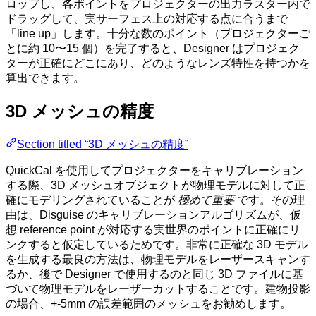
ロップし、各ポイントをプロジェクターの出力ラスター内で
ドラッグして、実サーフェス上の対応する点に合うまで
「line up」します。十分な数のポイント（プロジェクターご
とに約 10〜15 個）を完了すると、Designer はプロジェク
ターが正確にどこにあり、どのようなレンズ特性を持つかを
算出できます。
3D メッシュの精度
Section titled “3D メッシュの精度”
QuickCal を使用してプロジェクターをキャリブレーション
する際、3D メッシュオブジェクトが物理モデルに対して正
確にモデリングされていることが
極めて重要
です。その理
由は、Disguise のキャリブレーションアルゴリズムが、仮
想 reference point が対応する実世界のポイントに正確にリ
ンクすると仮定しているためです。非常に正確な 3D モデル
を生成する最良の方法は、物理モデルをレーザースキャンす
るか、後で Designer で使用するのと同じ 3D ファイルに基
づいて物理モデルをレーザーカットすることです。建物投影
の場合、+-5mm の誤差範囲のメッシュをお勧めします。