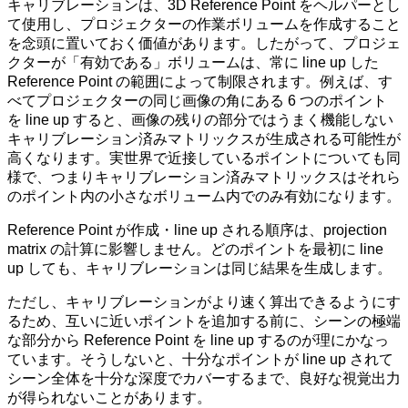
キャリブレーションは、3D Reference Point をヘルパーとし
て使用し、プロジェクターの作業ボリュームを作成すること
を念頭に置いておく価値があります。したがって、プロジェ
クターが「有効である」ボリュームは、常に line up した
Reference Point の範囲によって制限されます。例えば、す
べてプロジェクターの同じ画像の角にある 6 つのポイント
を line up すると、画像の残りの部分ではうまく機能しない
キャリブレーション済みマトリックスが生成される可能性が
高くなります。実世界で近接しているポイントについても同
様で、つまりキャリブレーション済みマトリックスはそれら
のポイント内の小さなボリューム内でのみ有効になります。
Reference Point が作成・line up される順序は、projection
matrix の計算に影響しません。どのポイントを最初に line
up しても、キャリブレーションは同じ結果を生成します。
ただし、キャリブレーションがより速く算出できるようにす
るため、互いに近いポイントを追加する前に、シーンの極端
な部分から Reference Point を line up するのが理にかなっ
ています。そうしないと、十分なポイントが line up されて
シーン全体を十分な深度でカバーするまで、良好な視覚出力
が得られないことがあります。